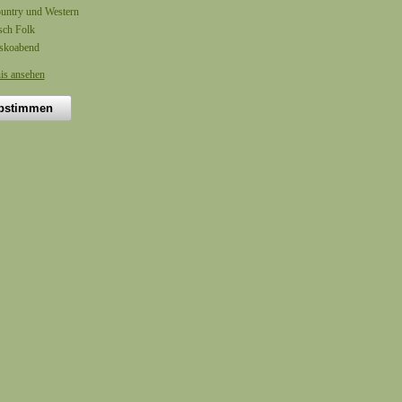
untry und Western
isch Folk
skoabend
is ansehen