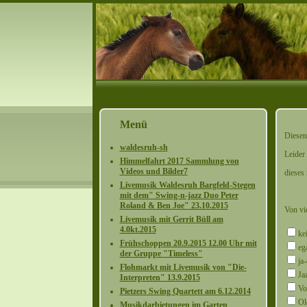
Menü
Diesen
waldesruh-sh
Leider
Himmelfahrt 2017 Sammlung von
Videos und Bilder7
dieses 
Livemusik Waldesruh Bargfeld-Stegen
mit dem" Swing-n-jazz Duo Peter
Roland & Ben Joe" 23.10.2015
Von vi
Livemusik mit Gerrit Büll am
4.0kt.2015
ke
Frühschoppen 20.9.2015 12.00 Uhr mit
eg
der Gruppe "Timeless"
ja
Flohmarkt mit Livemusik von "Die-
Ja
Interpreten" 13.9.2015
Vo
Pietzers Swing Quartett am 6.12.2014
Ol
Musikdarbietungen im Garten