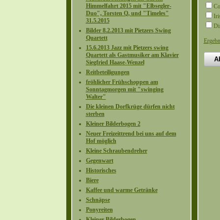
Himmelfahrt 2015 mit "Elbsegler-
Co
Duo", Torsten Q, und "Timeles"
Ir
31.5.2015
Di
Bilder 8.2.2013 mit Pietzers Swing
Quartett
Ergebn
15.6.2013 Jazz mit Pietzers swing
Quartett als Gastmusiker am Klavier
Siegfried Haase-Wenzel
Reitbeteiligungen
fröhlicher Frühschoppen am
Sonntagmorgen mit "swinging
Walter"
Die kleinen Dorfkrüge dürfen nicht
sterben
Kleiner Bilderbogen 2
Neuer Freizeittrend bei uns auf dem
Hof möglich
Kleine Schraubendreher
Gegenwart
Historisches
Biere
Kaffee und warme Getränke
Schnäpse
Ponyreiten
Kleiner Bilderbogen