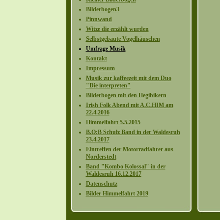
Bilderbogen3
Pinnwand
Witze die erzählt wurden
Selbstgebaute Vogelhäuschen
Umfrage Musik
Kontakt
Impressum
Musik zur kaffeezeit mit dem Duo
"Die interpreten"
Bilderbogen mit den Hegibikern
Irish Folk Abend mit A.C.HIM am
22.4.2016
Himmelfahrt 5.5.2015
B.O:B Schulz Band in der Waldesruh
23.4.2017
Eintreffen der Motorradfahrer aus
Norderstedt
Band "Kombo Kolossal" in der
Waldesruh 16.12.2017
Datenschutz
Bilder Himmelfahrt 2019