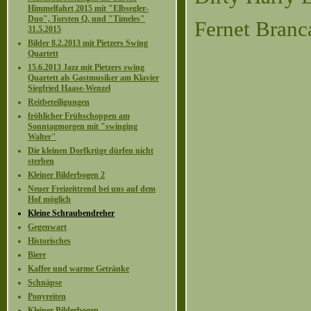
Himmelfahrt 2015 mit "Elbsegler-
Duo", Torsten Q, und "Timeles"
Fernet B
31.5.2015
Bilder 8.2.2013 mit Pietzers Swing
Quartett
15.6.2013 Jazz mit Pietzers swing
Quartett als Gastmusiker am Klavier
Siegfried Haase-Wenzel
Reitbeteiligungen
fröhlicher Frühschoppen am
Sonntagmorgen mit "swinging
Walter"
Die kleinen Dorfkrüge dürfen nicht
sterben
Kleiner Bilderbogen 2
Neuer Freizeittrend bei uns auf dem
Hof möglich
Kleine Schraubendreher
Gegenwart
Historisches
Biere
Kaffee und warme Getränke
Schnäpse
Ponyreiten
Kleiner Bilderbogen