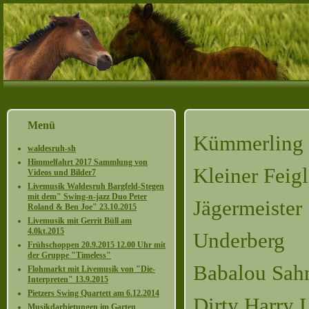
Menü
Kümmer
waldesruh-sh
Himmelfahrt 2017 Sammlung von
Kleiner F
Videos und Bilder7
Livemusik Waldesruh Bargfeld-Stegen
mit dem" Swing-n-jazz Duo Peter
Jägermei
Roland & Ben Joe" 23.10.2015
Livemusik mit Gerrit Büll am
4.0kt.2015
Underbe
Frühschoppen 20.9.2015 12.00 Uhr mit
der Gruppe "Timeless"
Babalou S
Flohmarkt mit Livemusik von "Die-
Interpreten" 13.9.2015
Pietzers Swing Quartett am 6.12.2014
Dirty Harr
Musikdarbietungen im Garten