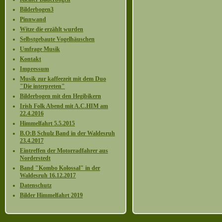
Bilderbogen3
Pinnwand
Witze die erzählt wurden
Selbstgebaute Vogelhäuschen
Umfrage Musik
Kontakt
Impressum
Musik zur kaffeezeit mit dem Duo
"Die interpreten"
Bilderbogen mit den Hegibikern
Irish Folk Abend mit A.C.HIM am
22.4.2016
Himmelfahrt 5.5.2015
B.O:B Schulz Band in der Waldesruh
23.4.2017
Eintreffen der Motorradfahrer aus
Norderstedt
Band "Kombo Kolossal" in der
Waldesruh 16.12.2017
Datenschutz
Bilder Himmelfahrt 2019