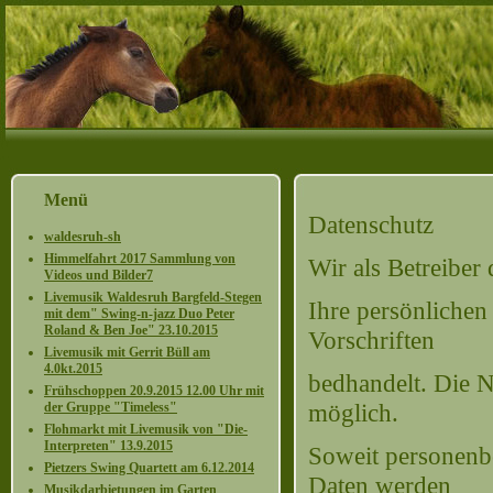
Menü
Datenschutz
waldesruh-sh
Himmelfahrt 2017 Sammlung von
Wir als Betreiber
Videos und Bilder7
Livemusik Waldesruh Bargfeld-Stegen
Ihre persönlichen
mit dem" Swing-n-jazz Duo Peter
Roland & Ben Joe" 23.10.2015
Vorschriften
Livemusik mit Gerrit Büll am
4.0kt.2015
bedhandelt. Die 
Frühschoppen 20.9.2015 12.00 Uhr mit
möglich.
der Gruppe "Timeless"
Flohmarkt mit Livemusik von "Die-
Interpreten" 13.9.2015
Soweit personenbe
Pietzers Swing Quartett am 6.12.2014
Daten werden
Musikdarbietungen im Garten