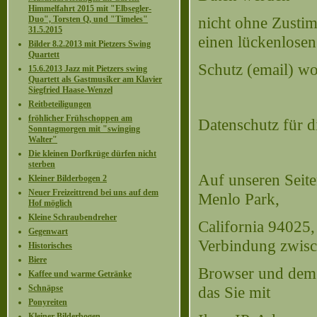
Himmelfahrt 2015 mit "Elbsegler-
nicht ohne Zustim
Duo", Torsten Q, und "Timeles"
31.5.2015
einen lückenlosen
Bilder 8.2.2013 mit Pietzers Swing
Quartett
Schutz (email) wo
15.6.2013 Jazz mit Pietzers swing
Quartett als Gastmusiker am Klavier
Siegfried Haase-Wenzel
Reitbeteiligungen
fröhlicher Frühschoppen am
Datenschutz für 
Sonntagmorgen mit "swinging
Walter"
Die kleinen Dorfkrüge dürfen nicht
sterben
Auf unseren Seite
Kleiner Bilderbogen 2
Neuer Freizeittrend bei uns auf dem
Menlo Park,
Hof möglich
Kleine Schraubendreher
California 94025,
Gegenwart
Verbindung zwis
Historisches
Biere
Browser und dem F
Kaffee und warme Getränke
Schnäpse
das Sie mit
Ponyreiten
Kleiner Bilderbogen