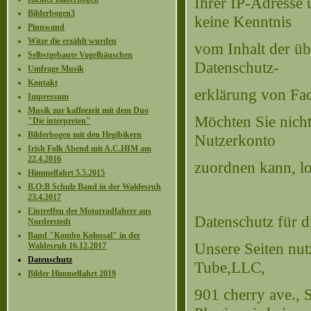
Ihrer IP-Adresse 
Bilderbogen3
keine Kenntnis
Pinnwand
Witze die erzählt wurden
vom Inhalt der ü
Selbstgebaute Vogelhäuschen
Datenschutz-
Umfrage Musik
Kontakt
erklärung von Fa
Impressum
Musik zur kaffeezeit mit dem Duo
Möchten Sie nich
"Die interpreten"
Bilderbogen mit den Hegibikern
Nutzerkonto
Irish Folk Abend mit A.C.HIM am
22.4.2016
zuordnen kann, l
Himmelfahrt 5.5.2015
B.O:B Schulz Band in der Waldesruh
23.4.2017
Eintreffen der Motorradfahrer aus
Datenschutz für 
Norderstedt
Band "Kombo Kolossal" in der
Unsere Seiten nut
Waldesruh 16.12.2017
Datenschutz
Tube,LLC,
Bilder Himmelfahrt 2019
901 cherry ave.,