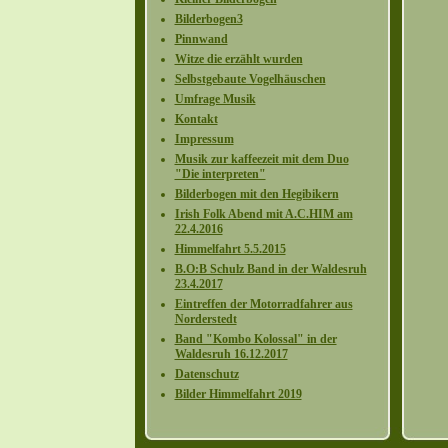
Bilderbogen3
Pinnwand
Witze die erzählt wurden
Selbstgebaute Vogelhäuschen
Umfrage Musik
Kontakt
Impressum
Musik zur kaffeezeit mit dem Duo
"Die interpreten"
Bilderbogen mit den Hegibikern
Irish Folk Abend mit A.C.HIM am
22.4.2016
Himmelfahrt 5.5.2015
B.O:B Schulz Band in der Waldesruh
23.4.2017
Eintreffen der Motorradfahrer aus
Norderstedt
Band "Kombo Kolossal" in der
Waldesruh 16.12.2017
Datenschutz
Bilder Himmelfahrt 2019