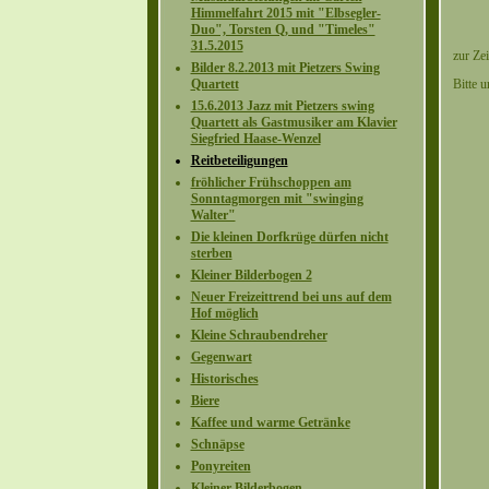
Himmelfahrt 2015 mit "Elbsegler-
Duo", Torsten Q, und "Timeles"
31.5.2015
zur Zei
Bilder 8.2.2013 mit Pietzers Swing
Quartett
Bitte 
15.6.2013 Jazz mit Pietzers swing
Quartett als Gastmusiker am Klavier
Siegfried Haase-Wenzel
Reitbeteiligungen
fröhlicher Frühschoppen am
Sonntagmorgen mit "swinging
Walter"
Die kleinen Dorfkrüge dürfen nicht
sterben
Kleiner Bilderbogen 2
Neuer Freizeittrend bei uns auf dem
Hof möglich
Kleine Schraubendreher
Gegenwart
Historisches
Biere
Kaffee und warme Getränke
Schnäpse
Ponyreiten
Kleiner Bilderbogen