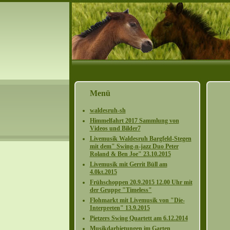
Menü
waldesruh-sh
Himmelfahrt 2017 Sammlung von
Videos und Bilder7
Livemusik Waldesruh Bargfeld-Stegen
mit dem" Swing-n-jazz Duo Peter
Roland & Ben Joe" 23.10.2015
Livemusik mit Gerrit Büll am
4.0kt.2015
Frühschoppen 20.9.2015 12.00 Uhr mit
der Gruppe "Timeless"
Flohmarkt mit Livemusik von "Die-
Interpreten" 13.9.2015
Pietzers Swing Quartett am 6.12.2014
Musikdarbietungen im Garten