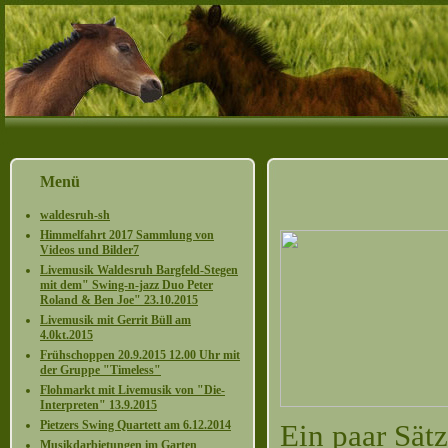
Menü
waldesruh-sh
Himmelfahrt 2017 Sammlung von
Videos und Bilder7
Livemusik Waldesruh Bargfeld-Stegen
mit dem" Swing-n-jazz Duo Peter
Roland & Ben Joe" 23.10.2015
Livemusik mit Gerrit Büll am
4.0kt.2015
Frühschoppen 20.9.2015 12.00 Uhr mit
der Gruppe "Timeless"
Flohmarkt mit Livemusik von "Die-
Interpreten" 13.9.2015
Pietzers Swing Quartett am 6.12.2014
Ein paar Sätz
Musikdarbietungen im Garten