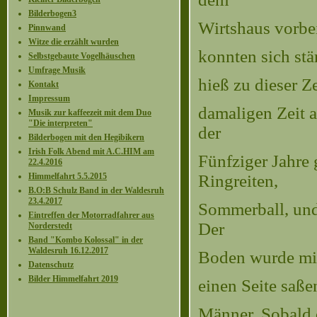
Bilderbogen3
Wirtshaus vorbei
Pinnwand
Witze die erzählt wurden
konnten sich st
Selbstgebaute Vogelhäuschen
Umfrage Musik
hieß zu dieser 
Kontakt
Impressum
damaligen Zeit 
Musik zur kaffeezeit mit dem Duo
"Die interpreten"
der
Bilderbogen mit den Hegibikern
Irish Folk Abend mit A.C.HIM am
Fünfziger Jahre 
22.4.2016
Himmelfahrt 5.5.2015
Ringreiten,
B.O:B Schulz Band in der Waldesruh
23.4.2017
Sommerball, und 
Eintreffen der Motorradfahrer aus
Der
Norderstedt
Band "Kombo Kolossal" in der
Waldesruh 16.12.2017
Boden wurde mit
Datenschutz
Bilder Himmelfahrt 2019
einen Seite saße
Männer. Sobald d