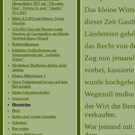
Himmelfahrt 2015 mit "Elbsegler-
Das kleine Wirt
Duo", Torsten Q, und "Timeles"
31.5.2015
Bilder 8.2.2013 mit Pietzers Swing
dieser Zeit Gast
Quartett
15.6.2013 Jazz mit Pietzers swing
Ländereien gehör
Quartett als Gastmusiker am Klavier
Siegfried Haase-Wenzel
das Recht von d
Reitbeteiligungen
fröhlicher Frühschoppen am
Sonntagmorgen mit "swinging
Zog nun jemand
Walter"
Die kleinen Dorfkrüge dürfen nicht
vorbei, kassier
sterben
Kleiner Bilderbogen 2
wurde hochgehob
Neuer Freizeittrend bei uns auf dem
Hof möglich
Wegezoll mußte d
Kleine Schraubendreher
Gegenwart
der Wirt die Be
Historisches
Biere
verkaufen.
Kaffee und warme Getränke
Schnäpse
War jemand mit 
Ponyreiten
dem
Kleiner Bilderbogen